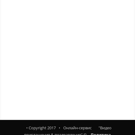
ПРЕДЫДУЩИЙ
ВСЕ ШАБЛОНЫ
СЛЕДУЮЩИЙ
⠀• Copyright 2017⠀•⠀Онлайн-сервис⠀ ⠀"Видео
приглашения & поздравления" ©⠀
Политика