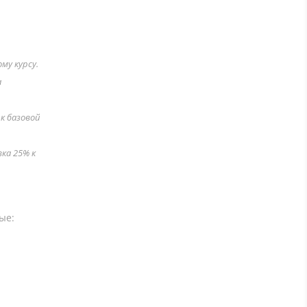
му курсу.
а
к базовой
вка 25% к
ые: