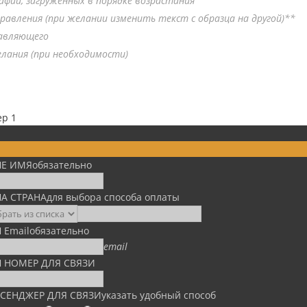
афий,
загруженных в порядке возрастания
дравления (при желании изменить текст с образца на другой)**
авляющего
лания (при необходимости)
ep 1
Е ИМЯ
обязательно
А СТРАНА
для выбора способа оплаты
 Email
обязательно
email
 НОМЕР ДЛЯ СВЯЗИ
СЕНДЖЕР ДЛЯ СВЯЗИ
указать удобный способ