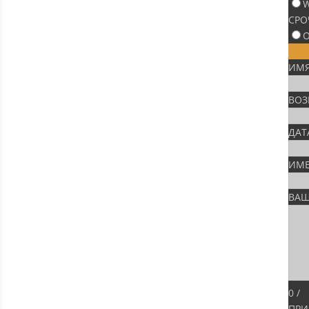
W
СРО
О
ИМЯ
ВОЗ
ДАТ
ИМЕ
ВАШ
0
/
ПРИ