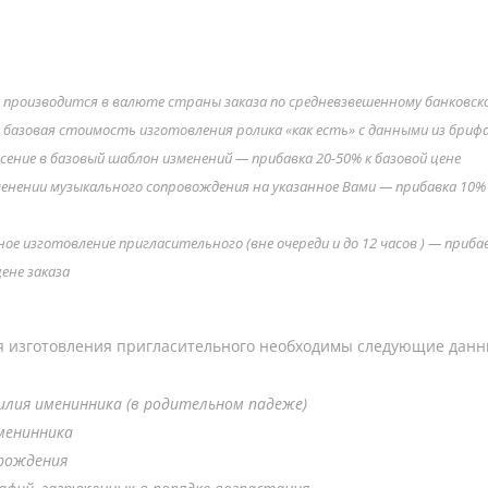
ЦЕНА: 14,99 € (евро)
производится в валюте страны заказа по средневзвешенному банковско
 базовая стоимость изготовления ролика «как есть» с данными из бриф
сение в базовый шаблон изменений — прибавка 20-50% к базовой цене
енении музыкального сопровождения на указанное Вами — прибавка 10% 
ное изготовление пригласительного (вне очереди и до 12 часов ) — приба
ене заказа
я изготовления пригласительного необходимы следующие данн
илия именинника (в родительном падеже)
менинника
рождения