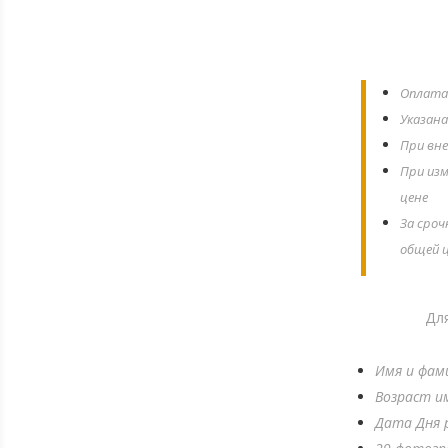
Оплата 
Указана
При вне
При изм
цене
За сроч
общей ц
Дл
Имя и фам
Возраст и
Дата Дня 