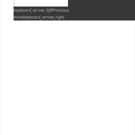
keyboard_arrow_left
Previous
Next
keyboard_arrow_right
ПРЕДЫДУЩИЙ
ВСЕ ШАБЛОНЫ
СЛЕДУЮЩИЙ