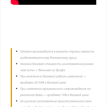
ЦЕНА: 14,99 € (евро)
Оплата производится в валюте страны заказа по
средневзвешенному банковскому курсу.
Указана базовая стоимость изготовления ролика
«как есть» с данными из брифа
При внесение в базовый шаблон изменений —
прибавка 20-50% к базовой цене
При изменении музыкального сопровождения на
указанное Вами — прибавка 10% к базовой цене
За срочное изготовление пригласительного (вне