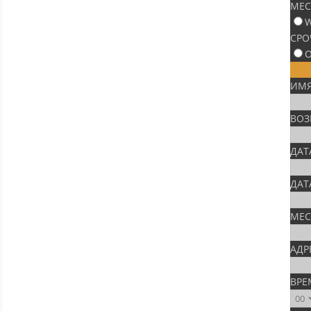
МЕС
W
СРО
О
ИМЯ
ВОЗ
ДАТ
ДАТ
МЕС
АДР
ВРЕ