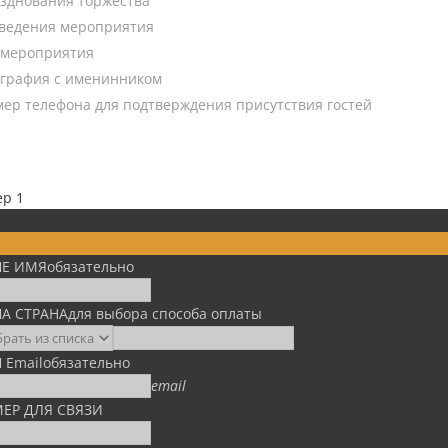
зднования торжества
оведения мероприятия
 мероприятия
ография с именинником
мер телефона для подтверждения присутствия гостей
ep 1
Е ИМЯ
обязательно
А СТРАНА
для выбора способа оплаты
 Email
обязательно
email
ЕР ДЛЯ СВЯЗИ