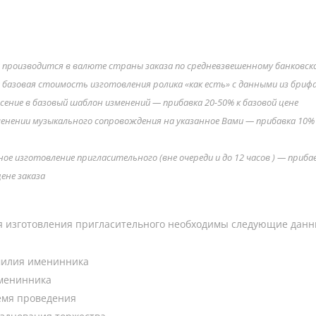
ЦЕНА: 14,99 € (евро)
производится в валюте страны заказа по средневзвешенному банковско
 базовая стоимость изготовления ролика «как есть» с данными из бриф
сение в базовый шаблон изменений — прибавка 20-50% к базовой цене
енении музыкального сопровождения на указанное Вами — прибавка 10% 
ное изготовление пригласительного (вне очереди и до 12 часов ) — приба
ене заказа
я изготовления пригласительного необходимы следующие данн
милия именинника
именинника
емя проведения