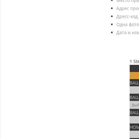
Место пра
Адрес пр
Дресс-код
Одна фот
Дата и но
1
St
ВАШ
ВАШ
ВАШ
НОМ