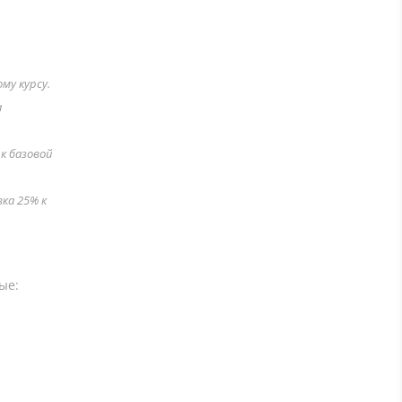
му курсу.
а
к базовой
вка 25% к
ые: