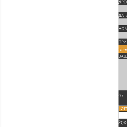
ДРЕ
ДАТ
НОМ
ПРИ
clou
ВАШ
0
/
ОТ
keyb