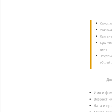
Оплата 
Указана
При вне
При изм
цене
За сроч
общей ц
Дл
Имя и фа
Возраст 
Дата и вр