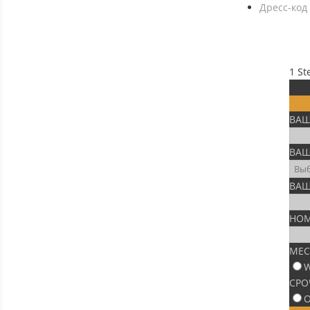
Дресс-код
1
St
ВАШ
ВАШ
ВАШ
НОМ
МЕС
W
СРО
О