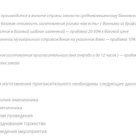
производится в валюте страны заказа по средневзвешенному банковско
 базовая стоимость изготовления ролика «как есть» с данными из бриф
сение в базовый шаблон изменений — прибавка 20-50% к базовой цене
енении музыкального сопровождения на указанное Вами — прибавка 10% 
ное изготовление пригласительного (вне очереди и до 12 часов ) — приба
ене заказа
я изготовления пригласительного необходимы следующие данн
милия именинника
именинника
емя проведения
зднования торжества
оведения мероприятия