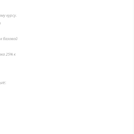
му курсу.
а
к базовой
вка 25% к
ые: