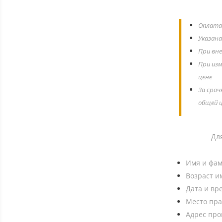
Оплата 
Указана
При вне
При изм
цене
За сроч
общей ц
Дл
Имя и фа
Возраст 
Дата и вр
Место пра
Адрес пр