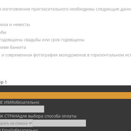
я изготовления пригласительного необходимы следующие данн
иха и невесты
ьбы
годовщины свадьбы или срок годовщины
ремя банкета
 и современная фотография молодоженов в горизонтальном и
ep 1
Е ИМЯ
обязательно
А СТРАНА
для выбора способа оплаты
 Email
обязательно