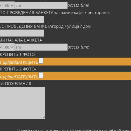
access_time
ТО ПРОВЕДЕНИЯ БАНКЕТА
название кафе / ресторана
ЕС ПРОВЕДЕНИЯ БАНКЕТА
город / улица / дом
МЯ НАЧАЛА БАНКЕТА
access_time
КРЕПИТЬ 1 ФОТО
-
d_upload
ЗАГРУЗИТЬ
КРЕПИТЬ 2 ФОТО
-
d_upload
ЗАГРУЗИТЬ
И ПОЖЕЛАНИЯ
Нажимая на кнопку, вы даете согласие на обработ