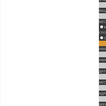
ВАШ
МЕС
W
СРО
О
ИМЯ
ИМЯ
ДАТ
МЕС
АДР
ВРЕ