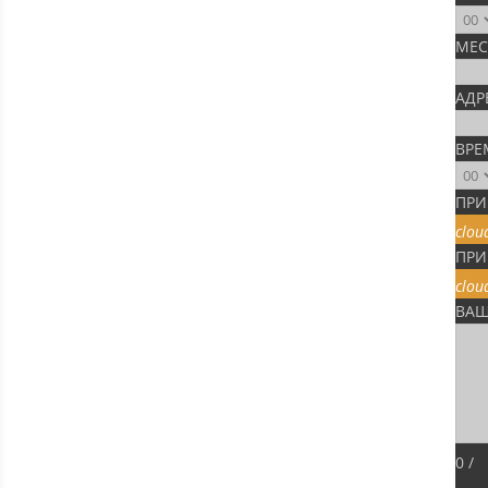
МЕС
АДР
ВРЕ
ПРИ
clou
ПРИ
clou
ВАШ
0
/