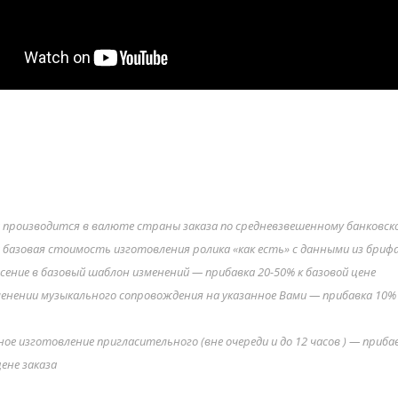
ЦЕНА: 19,99 € (евро)
производится в валюте страны заказа по средневзвешенному банковско
 базовая стоимость изготовления ролика «как есть» с данными из бриф
сение в базовый шаблон изменений — прибавка 20-50% к базовой цене
енении музыкального сопровождения на указанное Вами — прибавка 10% 
ное изготовление пригласительного (вне очереди и до 12 часов ) — приба
ене заказа