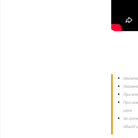
Оплата 
Указана
При вне
При изм
цене
За сроч
общей ц