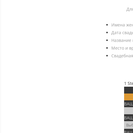
Дл
Имена жен
Дата свад
Название 
Место и в
Свадебная
1
St
ВАШ
ВАШ
ВАШ